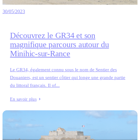
30/05/2023
Découvrez le GR34 et son
magnifique parcours autour du
Minihic-sur-Rance
Le GR34, également connu sous le nom de Sentier des
Douaniers, est un sentier côtier qui longe une grande partie
du littoral français. Il of...
En savoir plus