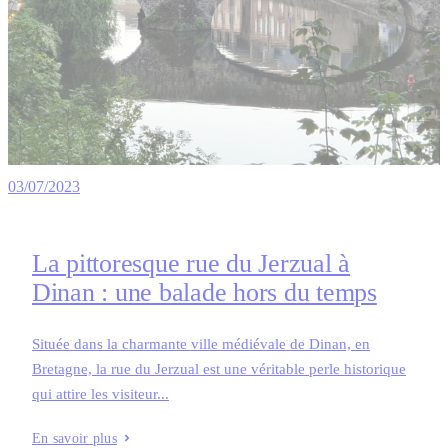
03/07/2023
La pittoresque rue du Jerzual à
Dinan : une balade hors du temps
Située dans la charmante ville médiévale de Dinan, en
Bretagne, la rue du Jerzual est une véritable perle historique
qui attire les visiteur...
En savoir plus