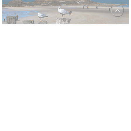
05/05/2023
Les attraits touristiques de la cité
corsaire de Saint-Malo
Les attraits touristiques de la cité corsaire de Saint-Malo
Saint-Malo est une ville portuaire située en Bretagne, dans
l'ouest de la Franc...