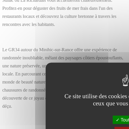
Suliac ou La Richardais vous accueilleront chaleureusement.
Profitez-en pour déguster des fruits de mer frais dans l'un des
restaurants locaux et découvrez la culture bretonne à travers les
rencontres avec les habitants.
Le GR34 autour du Minihic-sur-Rance offre une expérience de
randonnée inoubliable, mêlant des paysages côtiers époustouflants,
une nature préservée, une richesse historique et une convivialité
locale. En parcourant ce sentier, vous serez transporté dans un
monde de beauté naturelle et de tranquillité. Alors, enfilez vos
chaussures de randonnée, respirez l'air marin et partez à la
Ce site utilise des cookies
découverte de ce joyau de la Côte d'Émeraude. Vous ne serez pas
ceux que vous 
déçu.
Tout