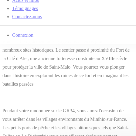
Actus et Infos
d'admirer la beauté naturelle qui vous entoure.
Témoignages
Contactez-nous
Outre ses paysages magnifiques, le GR34 autour du Minihic-sur-
Connexion
Rance offre également un voyage dans le temps grâce à ses
nombreux sites historiques. Le sentier passe à proximité du Fort de
la Cité d'Alet, une ancienne forteresse construite au XVIIIe siècle
pour protéger la ville de Saint-Malo. Vous pourrez vous plonger
dans l'histoire en explorant les ruines de ce fort et en imaginant les
batailles passées.
Pendant votre randonnée sur le GR34, vous aurez l'occasion de
vous arrêter dans les villages environnants du Minihic-sur-Rance.
Les petits ports de pêche et les villages pittoresques tels que Saint-