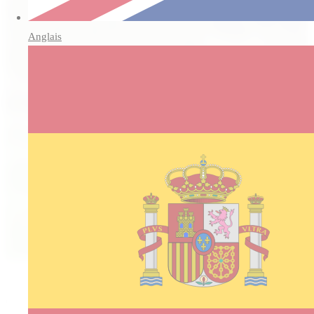
Anglais
Découvrez le GR34 et son
magnifique parcours autour
du Minihic-sur-Rance
30/05/2023
Le GR34, également connu sous le nom de Sentier des Douaniers,
est un sentier côtier qui longe une grande partie du littoral français. Il